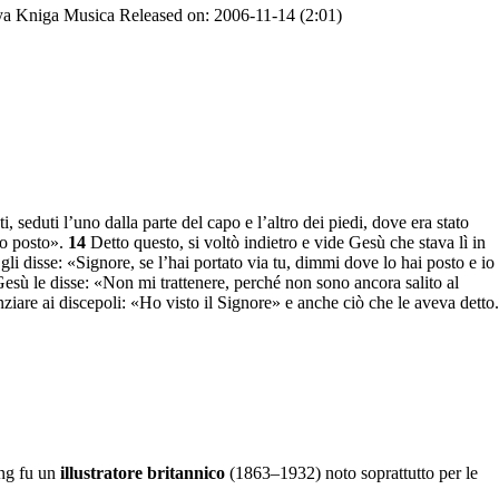
ya Kniga Musica Released on: 2006-11-14 (2:01)
i, seduti l’uno dalla parte del capo e l’altro dei piedi, dove era stato
no posto».
14
Detto questo, si voltò indietro e vide Gesù che stava lì in
i disse: «Signore, se l’hai portato via tu, dimmi dove lo hai posto e io
esù le disse: «Non mi trattenere, perché non sono ancora salito al
are ai discepoli: «Ho visto il Signore» e anche ciò che le aveva detto.
ing fu un
illustratore britannico
(1863–1932) noto soprattutto per le