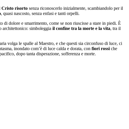
l Cristo risorto
senza riconoscerlo inizialmente, scambiandolo per il
o
, quasi nascosto, senza enfasi e tanti orpelli.
o di dolore e smarrimento, come se non riuscisse a stare in piedi. È
to architettonico: simboleggia
il confine tra la morte e la vita
, tra il
aria volga le spalle al Maestro, e che questi sia circonfuso di luce, ci
ntasma, inondato com’è di luce calda e dorata, con
fiori rossi
che
pacifico, dopo tanta disperazione, sofferenza e morte.