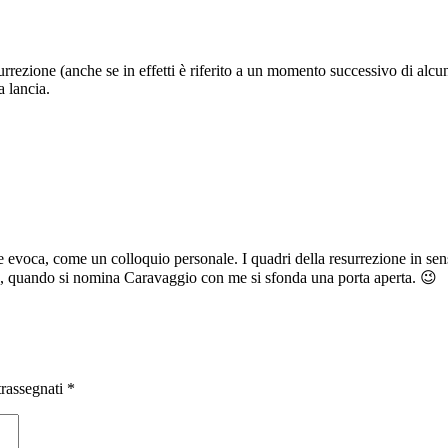
rezione (anche se in effetti è riferito a un momento successivo di alcu
a lancia.
he evoca, come un colloquio personale. I quadri della resurrezione in se
Beh, quando si nomina Caravaggio con me si sfonda una porta aperta. 😉
trassegnati
*