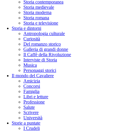
Storia contemporanea
Storia medievale
Storia moderna
Storia romana
Storia e televisione
Storia e dintorni
Antropologia culturale
Curiosità
Del romanzo storico
Galleria di grandi donne
Il Caffè della Rivoluzione
Interviste di Storia
Musica
Personaggi storici
Il mondo del Cavaliere
Amicizia
Concorsi
Famiglia
Libri e letture
Professione
Salute
Scrivere
Università
Storie a puntate
I Crudeli