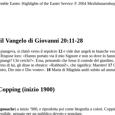
emble Easter. Highlights of the Easter Service ℗ 2004 Mezhdunarodna
il Vangelo di Giovanni 20:11-28
 piangeva, si chinò verso il sepolcro
12
e vide due angeli in bianche vest
. Rispose loro: «Hanno portato via il mio Signore e non so dove lo han
angi? Chi cerchi?». Essa, pensando che fosse il custode del giardino, gl
erso di lui, gli disse in ebraico: «Rabbunì!», che significa: Maestro!
17
G
vostro, Dio mio e Dio vostro».
18
Maria di Màgdala andò subito ad annunzi
opping (inizio 1900)
e
gouache
) a inizio ’900, e riprodotta poi come litografia a colori. Copp
cessibile, pensato per un pubblico devoto e popolare.