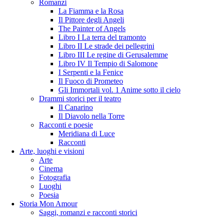
Romanzi
La Fiamma e la Rosa
Il Pittore degli Angeli
The Painter of Angels
Libro I La terra del tramonto
Libro II Le strade dei pellegrini
Libro III Le regine di Gerusalemme
Libro IV Il Tempio di Salomone
I Serpenti e la Fenice
Il Fuoco di Prometeo
Gli Immortali vol. 1 Anime sotto il cielo
Drammi storici per il teatro
Il Canarino
Il Diavolo nella Torre
Racconti e poesie
Meridiana di Luce
Racconti
Arte, luoghi e visioni
Arte
Cinema
Fotografia
Luoghi
Poesia
Storia Mon Amour
Saggi, romanzi e racconti storici