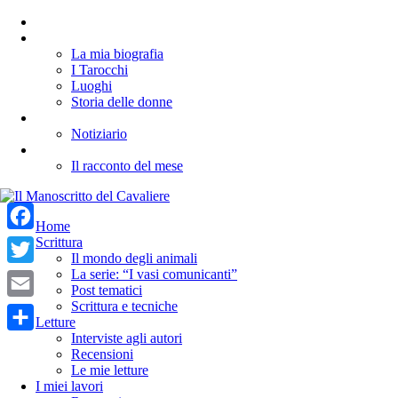
CHI SONO
L’ANGOLO DI CLE
La mia biografia
I Tarocchi
Luoghi
Storia delle donne
LETTERARIEMENTI
Notiziario
I RACCONTI DI SUSANNA
Il racconto del mese
Home
Facebook
Scrittura
Il mondo degli animali
La serie: “I vasi comunicanti”
Twitter
Post tematici
Scrittura e tecniche
Email
Letture
Interviste agli autori
Condividi
Recensioni
Le mie letture
I miei lavori