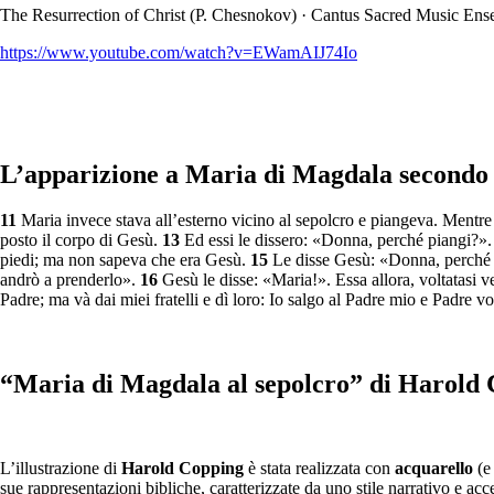
The Resurrection of Christ (P. Chesnokov) · Cantus Sacred Music Ens
https://www.youtube.com/watch?v=EWamAIJ74Io
L’apparizione a Maria di Magdala secondo 
11
Maria invece stava all’esterno vicino al sepolcro e piangeva. Mentre
posto il corpo di Gesù.
13
Ed essi le dissero: «Donna, perché piangi?»
piedi; ma non sapeva che era Gesù.
15
Le disse Gesù: «Donna, perché pi
andrò a prenderlo».
16
Gesù le disse: «Maria!». Essa allora, voltatasi v
Padre; ma và dai miei fratelli e dì loro: Io salgo al Padre mio e Padre 
“Maria di Magdala al sepolcro” di Harold C
L’illustrazione di
Harold Copping
è stata realizzata con
acquarello
(
sue rappresentazioni bibliche, caratterizzate da uno stile narrativo e ac