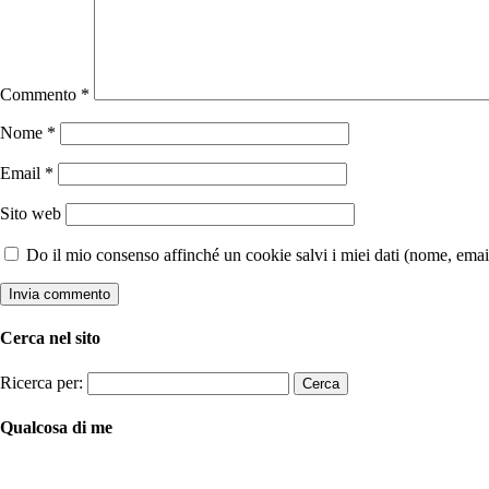
Commento
*
Nome
*
Email
*
Sito web
Do il mio consenso affinché un cookie salvi i miei dati (nome, ema
Cerca nel sito
Ricerca per:
Qualcosa di me