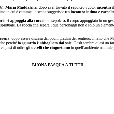
16):
Maria Maddalena
, dopo aver trovato il sepolcro vuoto,
incontra i
dino in cui è catturata la scena suggerisce
un incontro intimo e raccolt
ria si appoggia alla roccia
del sepolcro, il corpo appoggiato in un gest
e spirituale. La roccia che separa i due personaggi non è solo un elemen
serena
, dopo essere discesa dai pochi gradini del sentiero. Il fatto che M
anche perché
lo sguardo è abbagliato dal sole
. Gesù sembra quasi un fa
re quasi di udire
gli uccelli che cinguettano
in quell’ambiente naturale 
BUONA PASQUA A TUTTI!